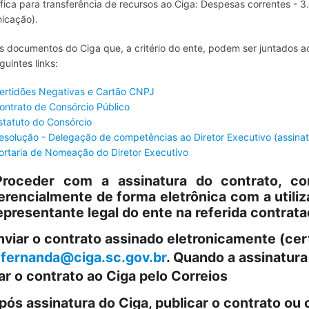
fica para transferência de recursos ao Ciga: Despesas correntes - 
icação).
s documentos do Ciga que, a critério do ente, podem ser juntados a
guintes links:
ertidões Negativas e Cartão CNPJ
ontrato de Consórcio Público
statuto do Consórcio
esolução - Delegação de competências ao Diretor Executivo (assinat
ortaria de Nomeação do Diretor Executivo
Proceder com a assinatura do contrato, co
erencialmente de forma eletrônica com a utiliza
epresentante legal do ente na referida contrat
nviar o contrato assinado eletronicamente (certi
l
fernanda@ciga.sc.gov.br
. Quando a assinatura
ar o contrato ao Ciga pelo Correios
pós assinatura do Ciga, publicar
o contrato ou o