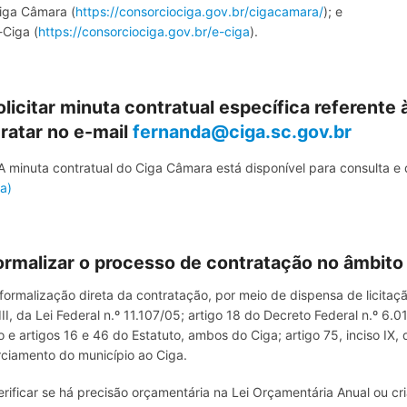
iga Câmara (
https://consorciociga.gov.br/cigacamara/
); e
-Ciga (
https://consorciociga.gov.br/e-ciga
).
olicitar minuta contratual específica referente
ratar no e-mail
fernanda@ciga.sc.gov.br
 minuta contratual do Ciga Câmara está disponível para consulta e 
a)
ormalizar o processo de contratação no âmbito
formalização direta da contratação, por meio de dispensa de licitação
 III, da Lei Federal n.º 11.107/05; artigo 18 do Decreto Federal n.º 6.
o e artigos 16 e 46 do Estatuto, ambos do Ciga; artigo 75, inciso IX, 
ciamento do município ao Ciga.
rificar se há precisão orçamentária na Lei Orçamentária Anual ou cri