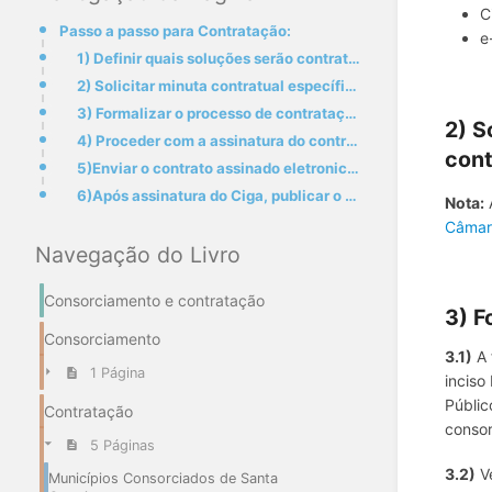
C
Passo a passo para Contratação:
e
1) Definir quais soluções serão contratadas:
2) Solicitar minuta contratual específica referente às soluções que o ente deseja contratar no e-mai
3) Formalizar o processo de contratação no âmbito do Município:
2) S
4) Proceder com a assinatura do contrato, conforme minuta enviada pelo Ciga, preferencialmente de fo
cont
5)Enviar o contrato assinado eletronicamente (certificado digital ICP-Brasil) para o e-mail fernanda
6)Após assinatura do Ciga, publicar o contrato ou o seu extrato no diário oficial do Município
Nota:
A
Câmar
Navegação do Livro
Consorciamento e contratação
3) F
Consorciamento
3.1)
A 
1 Página
inciso
Públic
Contratação
consor
5 Páginas
3.2)
Ve
Municípios Consorciados de Santa