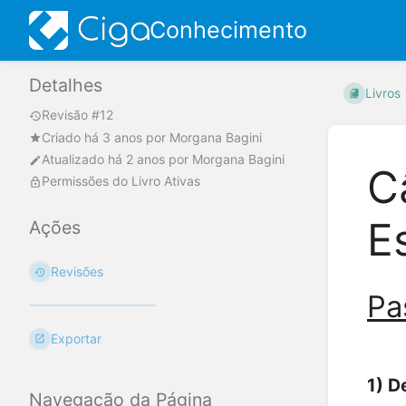
Conhecimento
Detalhes
Livros
Revisão #12
Criado
há 3 anos
por
Morgana Bagini
Atualizado
há 2 anos
por
Morgana Bagini
C
Permissões do Livro Ativas
E
Ações
Revisões
Pa
Exportar
1) D
Navegação da Página