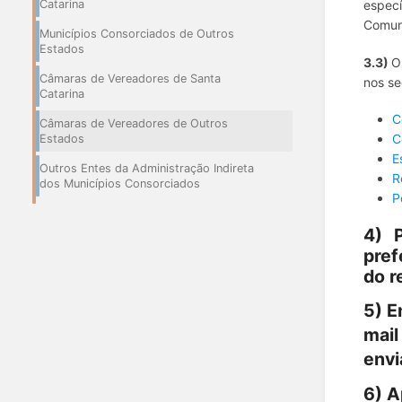
Catarina
especí
Comun
Municípios Consorciados de Outros
Estados
3.3)
O
Câmaras de Vereadores de Santa
nos se
Catarina
C
Câmaras de Vereadores de Outros
C
Estados
E
Outros Entes da Administração Indireta
R
dos Municípios Consorciados
P
4) 
pref
do r
5)
E
mai
envi
6)
A