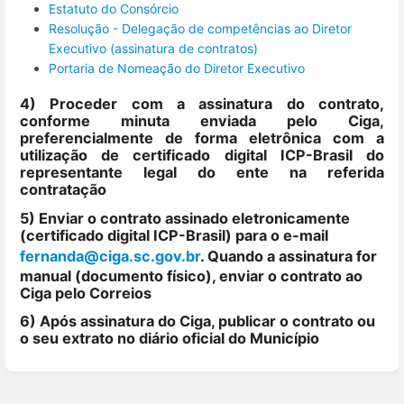
Estatuto do Consórcio
Resolução - Delegação de competências ao Diretor
Executivo (assinatura de contratos)
Portaria de Nomeação do Diretor Executivo
4) Proceder com a assinatura do contrato,
conforme minuta enviada pelo Ciga,
preferencialmente de forma eletrônica com a
utilização de certificado digital ICP-Brasil do
representante legal do ente na referida
contratação
5)
Enviar o contrato assinado eletronicamente
(certificado digital ICP-Brasil) para o e-mail
fernanda@ciga.sc.gov.br
. Quando a assinatura for
manual (documento físico), enviar o contrato ao
Ciga pelo Correios
6)
Após assinatura do Ciga, publicar
o contrato ou
o seu extrato no diário oficial do Município
Entrar
em
modo