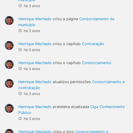
há 3 anos
Henrique Machado
criou a página
Consorciamento de
município
há 3 anos
Henrique Machado
criou o capítulo
Contratação
há 3 anos
Henrique Machado
criou o capítulo
Consorciamento
há 3 anos
Henrique Machado
atualizou permissões
Consorciamento e
contratação
há 3 anos
Henrique Machado
prateleira atualizada
Ciga Conhecimento
Público
há 3 anos
Henrique Machado
criou o livro
Consorciamento e