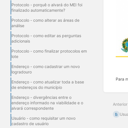
Protocolo - porquê o alvará do MEI foi
finalizado automaticamente?
Protocolo - como alterar as áreas de
análise
Protocolo - como editar as perguntas
adicionais
Protocolo - como finalizar protocolos em
lote
Endereço - como cadastrar um novo
logradouro
Para m
Endereço - como atualizar toda a base
de endereços do município
Entrar
em
Endereço - divergências entre o
modo
endereço informado na viabilidade e o
Anterior
de
alvará correspondente
seleçã
Usuá
de
Usuário - como requisitar um novo
seção
cadastro de usuário