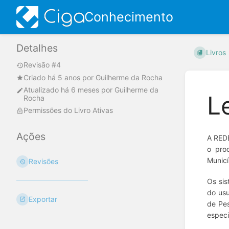
Conhecimento
Detalhes
Livros
Revisão #4
Criado
há 5 anos
por
Guilherme da Rocha
Atualizado
há 6 meses
por
Guilherme da
L
Rocha
Permissões do Livro Ativas
Ações
A REDE
o proc
Municí
Revisões
Os sis
do usu
Exportar
de Pes
especi