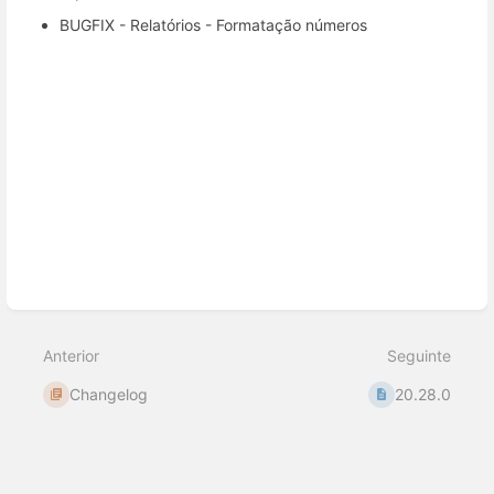
BUGFIX - Relatórios - Formatação números
Entrar
em
modo
de
seleção
de
seção
Anterior
Seguinte
Changelog
20.28.0